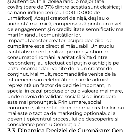
și autentică. În al doilea rând, o majoritate
covârșitoare de 77% dintre aceștia sunt clasificați
ca nano-influenceri (cu 1.000-10.000 de
urmăritori). Acești creatori de nișă, deși au o
audiență mai mică, compensează printr-un nivel
de engagement și o credibilitate semnificativ mai
mari în rândul comunităților lor.
Impactul acestor creatori asupra deciziilor de
cumpărare este direct și măsurabil. Un studiu
cantitativ recent, realizat pe un eșantion de
consumatori români, a arătat că 92% dintre
respondenți au efectuat cel puțin o achiziție pe
baza recomandării venite de la un creator de
conținut. Mai mult, recomandările venite de la
influenceri sau celebrități pe care le admiră
reprezintă un factor de decizie important, în
special în cazul produselor cu o valoare mai mare,
unde nevoia de validare socială și de încredere
este mai pronunțată. Prin urmare, social
commerce, alimentat de economia creatorilor, nu
mai este o tactică de marketing opțională, ci a
devenit epicentrul procesului de descoperire și
considerare pentru Generația Z.
3.3. Dinamica Deciziei de Cumpărare: Gen