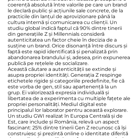
coerență absolută între valorile pe care un brand
le declară public și acțiunile sale concrete, de la
practicile din lanțul de aprovizionare până la
cultura internă și comunicarea cu clienții. Un
studiu global indică faptul că 90% dintre tinerii
din generațiile Z și Millennials consideră
autenticitatea un factor cheie în decizia de a
susține un brand. Orice disonanță între discurs și
faptă este rapid identificată și penalizată prin
abandonarea brandului și, adesea, prin expunerea
publică pe rețelele de socializare.
Această căutare a autenticității se extinde și
asupra propriei identități. Generația Z respinge
etichetele rigide și categoriile predefinite, fie că
este vorba de gen, stil sau apartenență la un
grup. Ei valorizează expresia individuală și
libertatea de a experimenta cu multiple fațete ale
propriei personalități. Mediul digital este
principalul lor laborator pentru această explorare.
Un studiu GWI realizat în Europa Centrală și de
Est, care include și România, relevă un aspect
fascinant: 25% dintre tinerii Gen Z recunosc că își
construiesc și prezintă online o identitate diferită