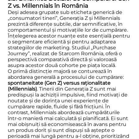
Z vs. Millennials în România
Deși adesea grupate sub eticheta generică de
„consumatori tineri”, Generația Z și Millennials
prezintă diferențe subtile, dar semnificative, în
comportamentul și motivațiile lor de cumpărare.
Înțelegerea acestor nuanțe este esențială pentru
o segmentare eficientă și pentru adaptarea
strategiilor de marketing. Studiul „Purchase
Journey”, realizat de Starcom România, oferă o
perspectivă comparativă directă și valoroasă
asupra acestor două cohorte pe piața locală.
O primă distincție majoră se conturează în
abordarea generală a procesului de cumpărare:
spontaneitate (Gen Z) versus raționalitate
(Millennials)
. Tinerii din Generația Z sunt mai
predispuși la achiziții impulsive, fiind motivați de
noutate și de dorința unei experiențe de
cumpărare rapide, fluide și fără fricțiuni. În
contrast, Millennials abordează cumpărăturile
într-o manieră mai calculată și planificată. Ei sunt
mai obișnuiți să economisească în avans pentru
un produs dorit și sunt dispuși să aștepte o
perioadă mai lungă pentru a-l obține, prioritizând