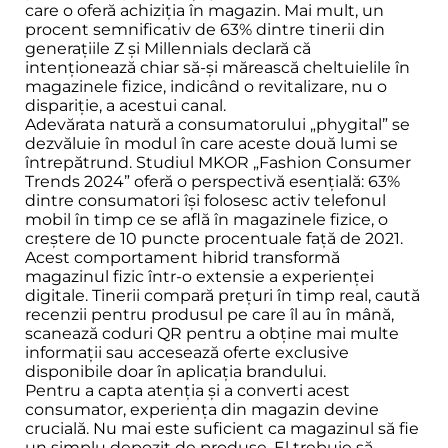
care o oferă achiziția în magazin. Mai mult, un
procent semnificativ de 63% dintre tinerii din
generațiile Z și Millennials declară că
intenționează chiar să-și mărească cheltuielile în
magazinele fizice, indicând o revitalizare, nu o
dispariție, a acestui canal.
Adevărata natură a consumatorului „phygital” se
dezvăluie în modul în care aceste două lumi se
întrepătrund. Studiul MKOR „Fashion Consumer
Trends 2024” oferă o perspectivă esențială: 63%
dintre consumatori își folosesc activ telefonul
mobil în timp ce se află în magazinele fizice, o
creștere de 10 puncte procentuale față de 2021.
Acest comportament hibrid transformă
magazinul fizic într-o extensie a experienței
digitale. Tinerii compară prețuri în timp real, caută
recenzii pentru produsul pe care îl au în mână,
scanează coduri QR pentru a obține mai multe
informații sau accesează oferte exclusive
disponibile doar în aplicația brandului.
Pentru a capta atenția și a converti acest
consumator, experiența din magazin devine
crucială. Nu mai este suficient ca magazinul să fie
un simplu depozit de produse. El trebuie să