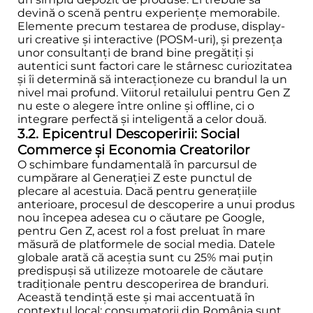
devină o scenă pentru experiențe memorabile.
Elemente precum testarea de produse, display-
uri creative și interactive (POSM-uri), și prezența
unor consultanți de brand bine pregătiți și
autentici sunt factori care le stârnesc curiozitatea
și îi determină să interacționeze cu brandul la un
nivel mai profund. Viitorul retailului pentru Gen Z
nu este o alegere între online și offline, ci o
integrare perfectă și inteligentă a celor două.
3.2. Epicentrul Descoperirii: Social
Commerce și Economia Creatorilor
O schimbare fundamentală în parcursul de
cumpărare al Generației Z este punctul de
plecare al acestuia. Dacă pentru generațiile
anterioare, procesul de descoperire a unui produs
nou începea adesea cu o căutare pe Google,
pentru Gen Z, acest rol a fost preluat în mare
măsură de platformele de social media. Datele
globale arată că aceștia sunt cu 25% mai puțin
predispuși să utilizeze motoarele de căutare
tradiționale pentru descoperirea de branduri.
Această tendință este și mai accentuată în
contextul local: consumatorii din România sunt