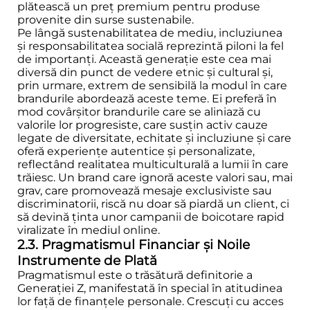
plătească un preț premium pentru produse
provenite din surse sustenabile.
Pe lângă sustenabilitatea de mediu, incluziunea
și responsabilitatea socială reprezintă piloni la fel
de importanți. Această generație este cea mai
diversă din punct de vedere etnic și cultural și,
prin urmare, extrem de sensibilă la modul în care
brandurile abordează aceste teme. Ei preferă în
mod covârșitor brandurile care se aliniază cu
valorile lor progresiste, care susțin activ cauze
legate de diversitate, echitate și incluziune și care
oferă experiențe autentice și personalizate,
reflectând realitatea multiculturală a lumii în care
trăiesc. Un brand care ignoră aceste valori sau, mai
grav, care promovează mesaje exclusiviste sau
discriminatorii, riscă nu doar să piardă un client, ci
să devină ținta unor campanii de boicotare rapid
viralizate în mediul online.
2.3. Pragmatismul Financiar și Noile
Instrumente de Plată
Pragmatismul este o trăsătură definitorie a
Generației Z, manifestată în special în atitudinea
lor față de finanțele personale. Crescuți cu acces