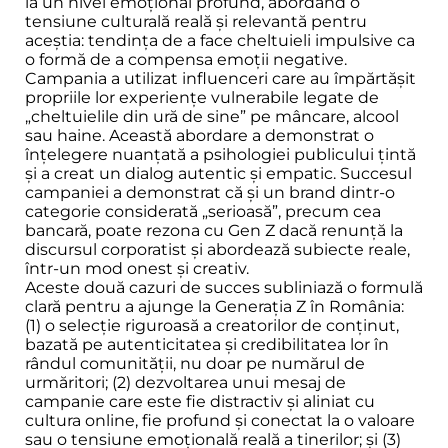
la un nivel emoțional profund, abordând o
tensiune culturală reală și relevantă pentru
aceștia: tendința de a face cheltuieli impulsive ca
o formă de a compensa emoții negative.
Campania a utilizat influenceri care au împărtășit
propriile lor experiențe vulnerabile legate de
„cheltuielile din ură de sine” pe mâncare, alcool
sau haine. Această abordare a demonstrat o
înțelegere nuanțată a psihologiei publicului țintă
și a creat un dialog autentic și empatic. Succesul
campaniei a demonstrat că și un brand dintr-o
categorie considerată „serioasă”, precum cea
bancară, poate rezona cu Gen Z dacă renunță la
discursul corporatist și abordează subiecte reale,
într-un mod onest și creativ.
Aceste două cazuri de succes subliniază o formulă
clară pentru a ajunge la Generația Z în România:
(1) o selecție riguroasă a creatorilor de conținut,
bazată pe autenticitatea și credibilitatea lor în
rândul comunității, nu doar pe numărul de
urmăritori; (2) dezvoltarea unui mesaj de
campanie care este fie distractiv și aliniat cu
cultura online, fie profund și conectat la o valoare
sau o tensiune emoțională reală a tinerilor; și (3)