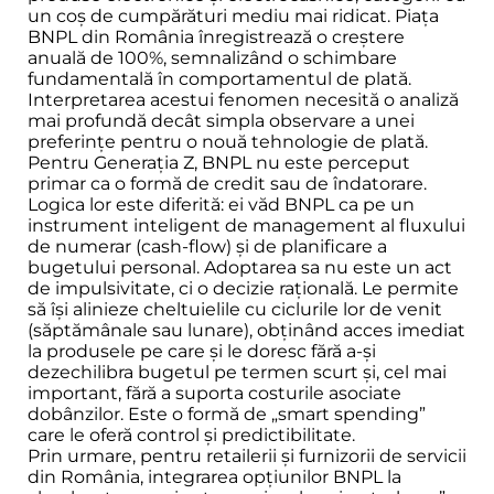
un coș de cumpărături mediu mai ridicat. Piața
BNPL din România înregistrează o creștere
anuală de 100%, semnalizând o schimbare
fundamentală în comportamentul de plată.
Interpretarea acestui fenomen necesită o analiză
mai profundă decât simpla observare a unei
preferințe pentru o nouă tehnologie de plată.
Pentru Generația Z, BNPL nu este perceput
primar ca o formă de credit sau de îndatorare.
Logica lor este diferită: ei văd BNPL ca pe un
instrument inteligent de management al fluxului
de numerar (cash-flow) și de planificare a
bugetului personal. Adoptarea sa nu este un act
de impulsivitate, ci o decizie rațională. Le permite
să își alinieze cheltuielile cu ciclurile lor de venit
(săptămânale sau lunare), obținând acces imediat
la produsele pe care și le doresc fără a-și
dezechilibra bugetul pe termen scurt și, cel mai
important, fără a suporta costurile asociate
dobânzilor. Este o formă de „smart spending”
care le oferă control și predictibilitate.
Prin urmare, pentru retailerii și furnizorii de servicii
din România, integrarea opțiunilor BNPL la