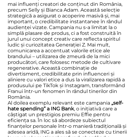
mai influenți creatori de conținut din România,
precum Selly și Bianca Adam. Această selecție
strategică a asigurat o acoperire masivă și, mai
important, o credibilitate instantanee în rândul
audienței vizate. Campania nu s-a limitat la o
simplă plasare de produs, ci a fost construită în
jurul unui concept creativ care reflecta spiritul
ludic și curiozitatea Generației Z. Mai mult,
comunicarea a accentuat valorile etice ale
brandului – utilizarea de zmeură de la mici
producători, care folosesc metode de cultivare
regenerative. Această combinație de
divertisment, credibilitate prin influenceri și
aliniere cu valori etice a dus la viralizarea rapidă a
produsului pe TikTok și Instagram, transformând
Franui într-un fenomen în rândul tinerilor din
România.
Al doilea exemplu relevant este campania
„self-
hate spending” a ING Bank
, o inițiativă care a
câștigat un prestigios premiu Effie pentru
eficiența sa. În loc să abordeze subiectul
finanțelor personale într-o manieră tradițională și
adesea aridă, ING a ales să se conecteze cu tinerii