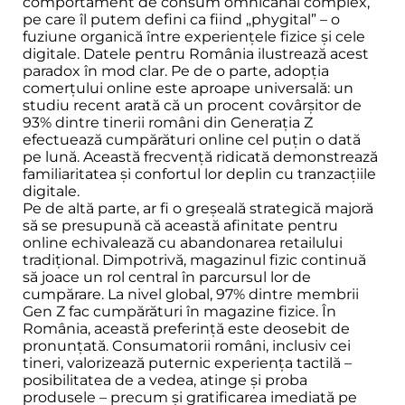
comportament de consum omnicanal complex,
pe care îl putem defini ca fiind „phygital” – o
fuziune organică între experiențele fizice și cele
digitale. Datele pentru România ilustrează acest
paradox în mod clar. Pe de o parte, adopția
comerțului online este aproape universală: un
studiu recent arată că un procent covârșitor de
93% dintre tinerii români din Generația Z
efectuează cumpărături online cel puțin o dată
pe lună. Această frecvență ridicată demonstrează
familiaritatea și confortul lor deplin cu tranzacțiile
digitale.
Pe de altă parte, ar fi o greșeală strategică majoră
să se presupună că această afinitate pentru
online echivalează cu abandonarea retailului
tradițional. Dimpotrivă, magazinul fizic continuă
să joace un rol central în parcursul lor de
cumpărare. La nivel global, 97% dintre membrii
Gen Z fac cumpărături în magazine fizice. În
România, această preferință este deosebit de
pronunțată. Consumatorii români, inclusiv cei
tineri, valorizează puternic experiența tactilă –
posibilitatea de a vedea, atinge și proba
produsele – precum și gratificarea imediată pe