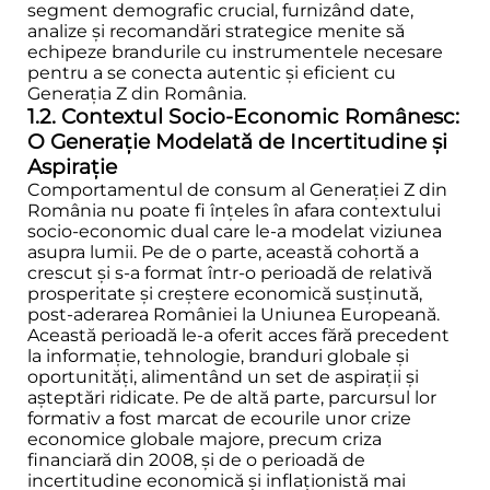
segment demografic crucial, furnizând date,
analize și recomandări strategice menite să
echipeze brandurile cu instrumentele necesare
pentru a se conecta autentic și eficient cu
Generația Z din România.
1.2. Contextul Socio-Economic Românesc:
O Generație Modelată de Incertitudine și
Aspirație
Comportamentul de consum al Generației Z din
România nu poate fi înțeles în afara contextului
socio-economic dual care le-a modelat viziunea
asupra lumii. Pe de o parte, această cohortă a
crescut și s-a format într-o perioadă de relativă
prosperitate și creștere economică susținută,
post-aderarea României la Uniunea Europeană.
Această perioadă le-a oferit acces fără precedent
la informație, tehnologie, branduri globale și
oportunități, alimentând un set de aspirații și
așteptări ridicate. Pe de altă parte, parcursul lor
formativ a fost marcat de ecourile unor crize
economice globale majore, precum criza
financiară din 2008, și de o perioadă de
incertitudine economică și inflaționistă mai