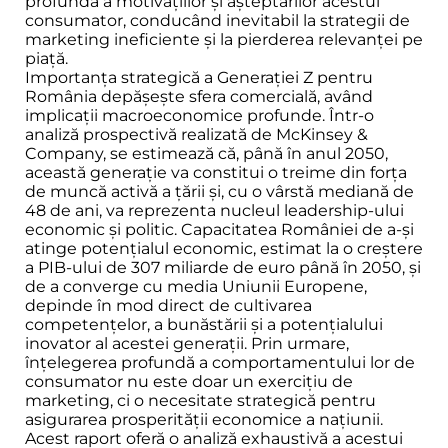
profundă a motivațiilor și așteptărilor acestui
consumator, conducând inevitabil la strategii de
marketing ineficiente și la pierderea relevanței pe
piață.
Importanța strategică a Generației Z pentru
România depășește sfera comercială, având
implicații macroeconomice profunde. Într-o
analiză prospectivă realizată de McKinsey &
Company, se estimează că, până în anul 2050,
această generație va constitui o treime din forța
de muncă activă a țării și, cu o vârstă mediană de
48 de ani, va reprezenta nucleul leadership-ului
economic și politic. Capacitatea României de a-și
atinge potențialul economic, estimat la o creștere
a PIB-ului de 307 miliarde de euro până în 2050, și
de a converge cu media Uniunii Europene,
depinde în mod direct de cultivarea
competențelor, a bunăstării și a potențialului
inovator al acestei generații. Prin urmare,
înțelegerea profundă a comportamentului lor de
consumator nu este doar un exercițiu de
marketing, ci o necesitate strategică pentru
asigurarea prosperității economice a națiunii.
Acest raport oferă o analiză exhaustivă a acestui