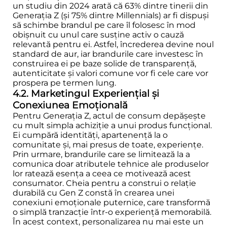
un studiu din 2024 arată că 63% dintre tinerii din
Generația Z (și 75% dintre Millennials) ar fi dispuși
să schimbe brandul pe care îl folosesc în mod
obișnuit cu unul care susține activ o cauză
relevantă pentru ei. Astfel, încrederea devine noul
standard de aur, iar brandurile care investesc în
construirea ei pe baze solide de transparență,
autenticitate și valori comune vor fi cele care vor
prospera pe termen lung.
4.2. Marketingul Experiențial și
Conexiunea Emoțională
Pentru Generația Z, actul de consum depășește
cu mult simpla achiziție a unui produs funcțional.
Ei cumpără identități, apartenență la o
comunitate și, mai presus de toate, experiențe.
Prin urmare, brandurile care se limitează la a
comunica doar atributele tehnice ale produselor
lor ratează esența a ceea ce motivează acest
consumator. Cheia pentru a construi o relație
durabilă cu Gen Z constă în crearea unei
conexiuni emoționale puternice, care transformă
o simplă tranzacție într-o experiență memorabilă.
În acest context, personalizarea nu mai este un