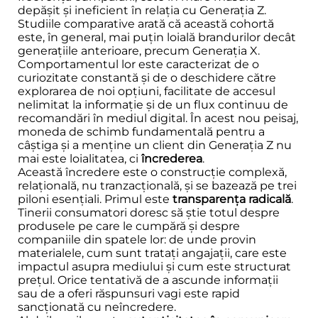
depășit și ineficient în relația cu Generația Z.
Studiile comparative arată că această cohortă
este, în general, mai puțin loială brandurilor decât
generațiile anterioare, precum Generația X.
Comportamentul lor este caracterizat de o
curiozitate constantă și de o deschidere către
explorarea de noi opțiuni, facilitate de accesul
nelimitat la informație și de un flux continuu de
recomandări în mediul digital. În acest nou peisaj,
moneda de schimb fundamentală pentru a
câștiga și a menține un client din Generația Z nu
mai este loialitatea, ci
încrederea
.
Această încredere este o construcție complexă,
relațională, nu tranzacțională, și se bazează pe trei
piloni esențiali. Primul este
transparența radicală
.
Tinerii consumatori doresc să știe totul despre
produsele pe care le cumpără și despre
companiile din spatele lor: de unde provin
materialele, cum sunt tratați angajații, care este
impactul asupra mediului și cum este structurat
prețul. Orice tentativă de a ascunde informații
sau de a oferi răspunsuri vagi este rapid
sancționată cu neîncredere.