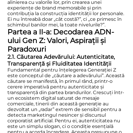
alinierea cu valorile lor, prin crearea unei
experiențe de brand memorabile și prin
contribuția la construcția identității lor personale.
Ei nu întreabă doar „cât costă?”, ci „ce primesc în
schimbul banilor mei, la toate nivelurile?”.
Partea a II-a: Decodarea ADN-
ului Gen Z: Valori, Aspirații și
Paradoxuri
2.1. Căutarea Adevărului: Autenticitate,
Transparență și Fluiditatea Identității
Fundamental pentru înțelegerea Generației Z
este conceptul de „căutare a adevărului”. Această
căutare se manifestă, în primul rând, printr-o
cerere imperativă pentru autenticitate și
transparență din partea brandurilor. Crescuți într-
un ecosistem digital saturat de mesaje
comerciale, tinerii din această generație au
dezvoltat un „radar” extrem de sensibil pentru a
detecta marketingul nesincer și discursul
corporatist artificial. Pentru ei, autenticitatea nu
este un simplu slogan, ci o condiție esențială
pentru a acorda încredere. Aceasta presupune o