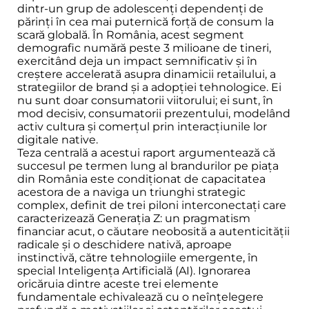
dintr-un grup de adolescenți dependenți de
părinți în cea mai puternică forță de consum la
scară globală. În România, acest segment
demografic numără peste 3 milioane de tineri,
exercitând deja un impact semnificativ și în
creștere accelerată asupra dinamicii retailului, a
strategiilor de brand și a adopției tehnologice. Ei
nu sunt doar consumatorii viitorului; ei sunt, în
mod decisiv, consumatorii prezentului, modelând
activ cultura și comerțul prin interacțiunile lor
digitale native.
Teza centrală a acestui raport argumentează că
succesul pe termen lung al brandurilor pe piața
din România este condiționat de capacitatea
acestora de a naviga un triunghi strategic
complex, definit de trei piloni interconectați care
caracterizează Generația Z: un pragmatism
financiar acut, o căutare neobosită a autenticității
radicale și o deschidere nativă, aproape
instinctivă, către tehnologiile emergente, în
special Inteligența Artificială (AI). Ignorarea
oricăruia dintre aceste trei elemente
fundamentale echivalează cu o neînțelegere