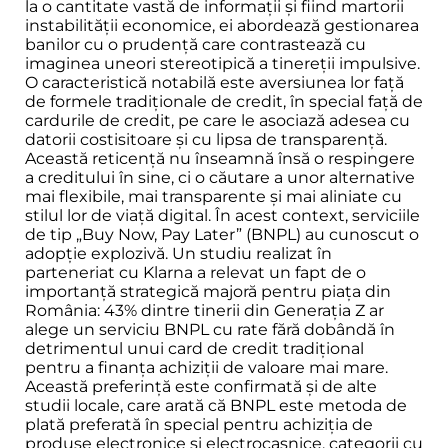
la o cantitate vastă de informații și fiind martorii
instabilității economice, ei abordează gestionarea
banilor cu o prudență care contrastează cu
imaginea uneori stereotipică a tinereții impulsive.
O caracteristică notabilă este aversiunea lor față
de formele tradiționale de credit, în special față de
cardurile de credit, pe care le asociază adesea cu
datorii costisitoare și cu lipsa de transparență.
Această reticență nu înseamnă însă o respingere
a creditului în sine, ci o căutare a unor alternative
mai flexibile, mai transparente și mai aliniate cu
stilul lor de viață digital. În acest context, serviciile
de tip „Buy Now, Pay Later” (BNPL) au cunoscut o
adopție explozivă. Un studiu realizat în
parteneriat cu Klarna a relevat un fapt de o
importanță strategică majoră pentru piața din
România: 43% dintre tinerii din Generația Z ar
alege un serviciu BNPL cu rate fără dobândă în
detrimentul unui card de credit tradițional
pentru a finanța achiziții de valoare mai mare.
Această preferință este confirmată și de alte
studii locale, care arată că BNPL este metoda de
plată preferată în special pentru achiziția de
produse electronice și electrocasnice, categorii cu