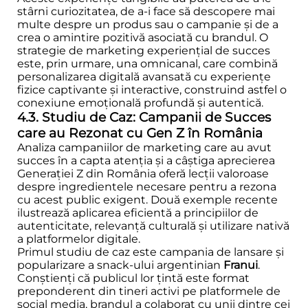
stârni curiozitatea, de a-i face să descopere mai
multe despre un produs sau o campanie și de a
crea o amintire pozitivă asociată cu brandul. O
strategie de marketing experiențial de succes
este, prin urmare, una omnicanal, care combină
personalizarea digitală avansată cu experiențe
fizice captivante și interactive, construind astfel o
conexiune emoțională profundă și autentică.
4.3. Studiu de Caz: Campanii de Succes
care au Rezonat cu Gen Z în România
Analiza campaniilor de marketing care au avut
succes în a capta atenția și a câștiga aprecierea
Generației Z din România oferă lecții valoroase
despre ingredientele necesare pentru a rezona
cu acest public exigent. Două exemple recente
ilustrează aplicarea eficientă a principiilor de
autenticitate, relevanță culturală și utilizare nativă
a platformelor digitale.
Primul studiu de caz este campania de lansare și
popularizare a snack-ului argentinian
Franui
.
Conștienți că publicul lor țintă este format
preponderent din tineri activi pe platformele de
social media, brandul a colaborat cu unii dintre cei