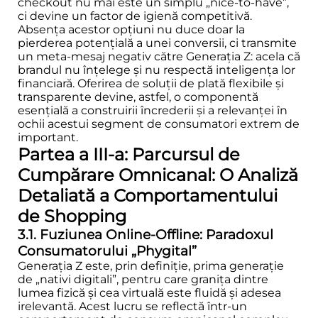
checkout nu mai este un simplu „nice-to-have”,
ci devine un factor de igienă competitivă.
Absența acestor opțiuni nu duce doar la
pierderea potențială a unei conversii, ci transmite
un meta-mesaj negativ către Generația Z: acela că
brandul nu înțelege și nu respectă inteligența lor
financiară. Oferirea de soluții de plată flexibile și
transparente devine, astfel, o componentă
esențială a construirii încrederii și a relevanței în
ochii acestui segment de consumatori extrem de
important.
Partea a III-a: Parcursul de
Cumpărare Omnicanal: O Analiză
Detaliată a Comportamentului
de Shopping
3.1. Fuziunea Online-Offline: Paradoxul
Consumatorului „Phygital”
Generația Z este, prin definiție, prima generație
de „nativi digitali”, pentru care granița dintre
lumea fizică și cea virtuală este fluidă și adesea
irelevantă. Acest lucru se reflectă într-un