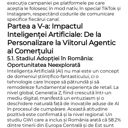
execuția campaniei pe platformele pe care
aceștia le folosesc în mod nativ, în special TikTok și
Instagram, respectând codurile de comunicare
specifice fiecărui canal.
Partea a V-a: Impactul
Inteligenței Artificiale: De la
Personalizare la Viitorul Agentic
al Comerțului
5.1. Stadiul Adopției în România:
Oportunitatea Neexplorată
Inteligența Artificială (AI) nu mai este un concept
de domeniul științifico-fantasticului, ci o
tehnologie care începe să pătrundă și să
remodeleze fundamental experiența de retail. La
nivel global, Generația Z, fiind crescută într-un
mediu digital, manifestă un entuziasm și o
deschidere naturală față de inovațiile aduse de AI
în procesul de cumpărare. Această atitudine
pozitivă este confirmată și la nivel regional. Un
studiu GWI care a inclus și România arată că 58.2%
dintre tinerii din Europa Centrală și de Est sunt