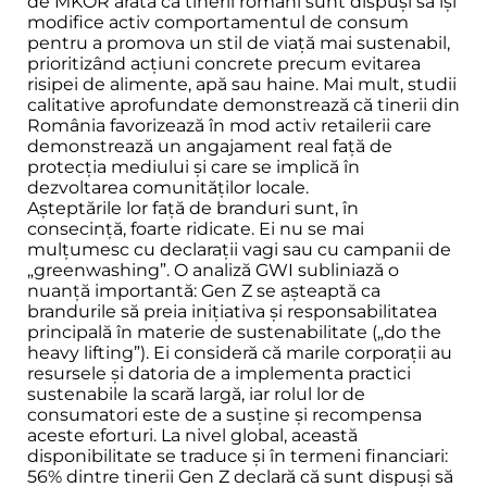
de MKOR arată că tinerii români sunt dispuși să își
modifice activ comportamentul de consum
pentru a promova un stil de viață mai sustenabil,
prioritizând acțiuni concrete precum evitarea
risipei de alimente, apă sau haine. Mai mult, studii
calitative aprofundate demonstrează că tinerii din
România favorizează în mod activ retailerii care
demonstrează un angajament real față de
protecția mediului și care se implică în
dezvoltarea comunităților locale.
Așteptările lor față de branduri sunt, în
consecință, foarte ridicate. Ei nu se mai
mulțumesc cu declarații vagi sau cu campanii de
„greenwashing”. O analiză GWI subliniază o
nuanță importantă: Gen Z se așteaptă ca
brandurile să preia inițiativa și responsabilitatea
principală în materie de sustenabilitate („do the
heavy lifting”). Ei consideră că marile corporații au
resursele și datoria de a implementa practici
sustenabile la scară largă, iar rolul lor de
consumatori este de a susține și recompensa
aceste eforturi. La nivel global, această
disponibilitate se traduce și în termeni financiari:
56% dintre tinerii Gen Z declară că sunt dispuși să