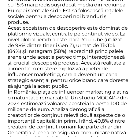
cu 15% mai predispuși decât media din regiunea
Europei Centrale și de Est să folosească rețelele
sociale pentru a descoperi noi branduri și
produse.
Acest ecosistem de descoperire este dominat de
platforme vizuale, centrate pe conținut video. La
nivel global, ierarhia este clară: YouTube (utilizat
de 98% dintre tinerii Gen Z), urmat de TikTok
(84%) și Instagram (58%), reprezintă principalele
arene unde aceștia petrec timp, interacționează
și, crucial, descoperă produse. Această realitate a
alimentat o creștere explozivă a pieței de
influencer marketing, care a devenit un canal
strategic esențial pentru orice brand care dorește
să ajungă la acest public.
În România, piața de influencer marketing a atins
o maturitate remarcabilă. Un studiu MOCAPP din
2024 estimează valoarea acesteia la peste 100 de
milioane de euro. Analiza demografică a
creatorilor de conținut relevă două aspecte de o
importanță capitală: în primul rând, 40,8% dintre
creatorii de conținut români fac parte chiar din
Generația Z, ceea ce asigură o comunicare nativă