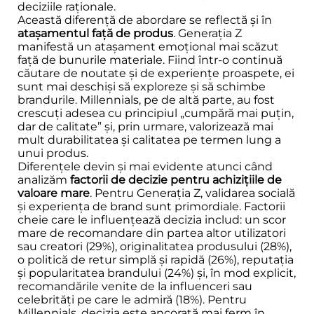
deciziile raționale.
Această diferență de abordare se reflectă și în
atașamentul față de produs
. Generația Z
manifestă un atașament emoțional mai scăzut
față de bunurile materiale. Fiind într-o continuă
căutare de noutate și de experiențe proaspete, ei
sunt mai deschiși să exploreze și să schimbe
brandurile. Millennials, pe de altă parte, au fost
crescuți adesea cu principiul „cumpără mai puțin,
dar de calitate” și, prin urmare, valorizează mai
mult durabilitatea și calitatea pe termen lung a
unui produs.
Diferențele devin și mai evidente atunci când
analizăm
factorii de decizie pentru achizițiile de
valoare mare
. Pentru Generația Z, validarea socială
și experiența de brand sunt primordiale. Factorii
cheie care le influențează decizia includ: un scor
mare de recomandare din partea altor utilizatori
sau creatori (29%), originalitatea produsului (28%),
o politică de retur simplă și rapidă (26%), reputația
și popularitatea brandului (24%) și, în mod explicit,
recomandările venite de la influenceri sau
celebrități pe care le admiră (18%). Pentru
Millennials, decizia este ancorată mai ferm în