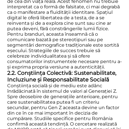
de cea din viața reală. Acest fenomen nu trebuie
interpretat ca o formă de falsitate, ci mai degrabă
ca o manifestare a fluidității identitare. Spațiul
digital le oferă libertatea de a testa, de a se
reinventa și de a explora cine sunt sau cine ar
putea deveni, fără constrângerile lumii fizice.
Pentru branduri, aceasta înseamnă că o
comunicare bazată pe stereotipuri sau pe
segmentări demografice tradiționale este sortită
eșecului. Strategiile de succes trebuie să
celebreze individualitatea și să ofere
consumatorilor instrumentele necesare pentru a-
și exprima propria versiune a autenticității.
2.2. Conștiința Colectivă: Sustenabilitate,
Incluziune și Responsabilitate Socială
Conștiința socială și de mediu este adânc
înrădăcinată în sistemul de valori al Generației Z.
Spre deosebire de generațiile anterioare, pentru
care sustenabilitatea putea fi un criteriu
secundar, pentru Gen Z aceasta devine un factor
din ce în ce mai important în decizia de
cumpărare. Studiile specifice pentru România
confirmă această tendință. O cercetare realizată