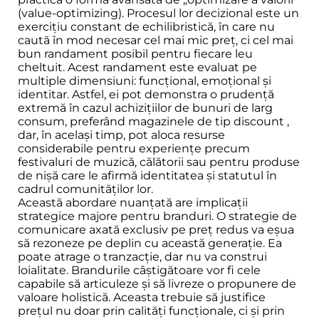
(value-optimizing). Procesul lor decizional este un
exercițiu constant de echilibristică, în care nu
caută în mod necesar cel mai mic preț, ci cel mai
bun randament posibil pentru fiecare leu
cheltuit. Acest randament este evaluat pe
multiple dimensiuni: funcțional, emoțional și
identitar. Astfel, ei pot demonstra o prudență
extremă în cazul achizițiilor de bunuri de larg
consum, preferând magazinele de tip discount ,
dar, în același timp, pot aloca resurse
considerabile pentru experiențe precum
festivaluri de muzică, călătorii sau pentru produse
de nișă care le afirmă identitatea și statutul în
cadrul comunităților lor.
Această abordare nuanțată are implicații
strategice majore pentru branduri. O strategie de
comunicare axată exclusiv pe preț redus va eșua
să rezoneze pe deplin cu această generație. Ea
poate atrage o tranzacție, dar nu va construi
loialitate. Brandurile câștigătoare vor fi cele
capabile să articuleze și să livreze o propunere de
valoare holistică. Aceasta trebuie să justifice
prețul nu doar prin calități funcționale, ci și prin