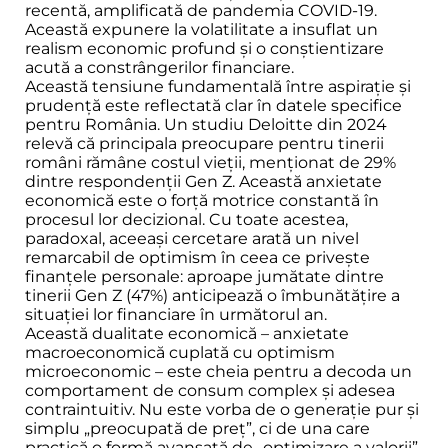
recentă, amplificată de pandemia COVID-19.
Această expunere la volatilitate a insuflat un
realism economic profund și o conștientizare
acută a constrângerilor financiare.
Această tensiune fundamentală între aspirație și
prudență este reflectată clar în datele specifice
pentru România. Un studiu Deloitte din 2024
relevă că principala preocupare pentru tinerii
români rămâne costul vieții, menționat de 29%
dintre respondenții Gen Z. Această anxietate
economică este o forță motrice constantă în
procesul lor decizional. Cu toate acestea,
paradoxal, aceeași cercetare arată un nivel
remarcabil de optimism în ceea ce privește
finanțele personale: aproape jumătate dintre
tinerii Gen Z (47%) anticipează o îmbunătățire a
situației lor financiare în următorul an.
Această dualitate economică – anxietate
macroeconomică cuplată cu optimism
microeconomic – este cheia pentru a decoda un
comportament de consum complex și adesea
contraintuitiv. Nu este vorba de o generație pur și
simplu „preocupată de preț”, ci de una care
practică o formă avansată de „optimizare a valorii”