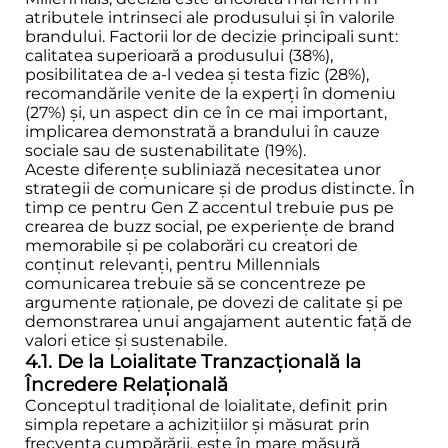
atributele intrinseci ale produsului și în valorile
brandului. Factorii lor de decizie principali sunt:
calitatea superioară a produsului (38%),
posibilitatea de a-l vedea și testa fizic (28%),
recomandările venite de la experți în domeniu
(27%) și, un aspect din ce în ce mai important,
implicarea demonstrată a brandului în cauze
sociale sau de sustenabilitate (19%).
Aceste diferențe subliniază necesitatea unor
strategii de comunicare și de produs distincte. În
timp ce pentru Gen Z accentul trebuie pus pe
crearea de buzz social, pe experiențe de brand
memorabile și pe colaborări cu creatori de
conținut relevanți, pentru Millennials
comunicarea trebuie să se concentreze pe
argumente raționale, pe dovezi de calitate și pe
demonstrarea unui angajament autentic față de
valori etice și sustenabile.
4.1. De la Loialitate Tranzacțională la
Încredere Relațională
Conceptul tradițional de loialitate, definit prin
simpla repetare a achizițiilor și măsurat prin
frecvența cumpărării, este în mare măsură