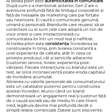
Al doilea pilon este
autenticitatea în comunicare
.
După cum s-a menționat anterior, Gen Z are o
aversiune profundă față de limbajul corporatist și
față de mesajele de marketing care par forțate
sau nesincere. Ei caută o comunicare genuină,
umană și personală. Brandurile care reușesc să se
conecteze cu ei sunt cele care adoptă un ton de
voce onest și care interacționează cu
comunitatea lor într-un mod real și nefiltrat.
Al treilea pilon este
consistența
. Încrederea se
construiește în timp, prin livrarea constantă a
unei experiențe de calitate, atât în ceea ce
privește produsul, cât și serviciile adiacente
(customer service, livrare, experiența post-
vânzare). Fiecare interacțiune cu brandul este un
test, iar orice inconsecvență poate eroda capitalul
de încredere acumulat.
Alinierea cu valorile personale ale consumatorului
este un catalizator puternic pentru construirea
acestei încrederi. Atunci când un brand
demonstrează un angajament real și susținut față
de o cauză socială sau de mediu în care tinerii
cred, legătura devine mai profundă decât o
simplă relație comercială. Datele sunt elocvente: