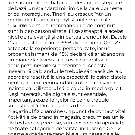
lux sau un diferențiator, ci a devenit o așteptare
de bază, un standard minim de la care pornește
orice interacțiune. Tinerii au crescut într-un
mediu digital în care playlist-urile muzicale,
fluxurile de știri și recomandările de conținut
sunt hiper-personalizate. Ei se așteaptă la același
nivel de relevanță și din partea brandurilor. Datele
Oracle sunt tranșante: 66% dintre tinerii Gen Z se
așteaptă la experiențe personalizate, iar un
procent alarmant de 45% declară că ar abandona
un brand dacă acesta nu este capabil să le
anticipeze nevoile și preferințele. Aceasta
înseamnă că brandurile trebuie să treacă de la o
abordare reactivă la una proactivă, folosind datele
pentru a oferi recomandări și oferte relevante
înainte ca utilizatorul să le caute în mod explicit.
Deși interacțiunile digitale sunt esențiale,
importanța experiențelor fizice nu trebuie
subestimată. După cum s-a demonstrat,
magazinul fizic rămâne un punct de contact vital.
Activările de brand în magazin, precum sesiunile
de testare de produse, sunt extrem de apreciate
de toate categoriile de vârstă, inclusiv de Gen Z.
Aceste experiențe tangibile au puterea de a le