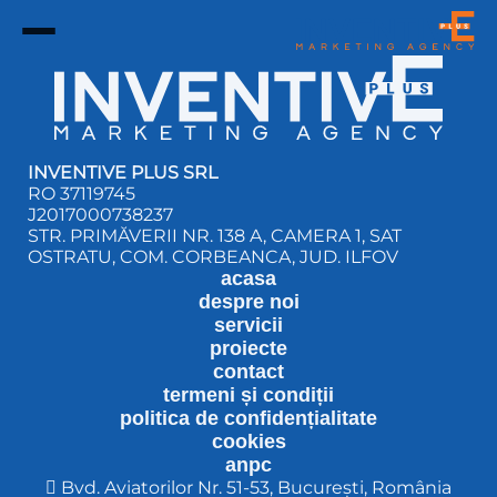
INVENTIVE PLUS SRL
RO 37119745
J2017000738237
STR. PRIMĂVERII NR. 138 A, CAMERA 1, SAT
OSTRATU, COM. CORBEANCA, JUD. ILFOV
acasa
despre noi
servicii
proiecte
contact
termeni și condiții
politica de confidențialitate
cookies
anpc
Bvd. Aviatorilor Nr. 51-53, București, România