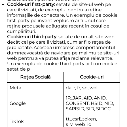
Cookie-uri first-party:
setate de site-ul web pe
care îl vizitați, de exemplu, pentru a reține
informațiile de conectare. Un exemplu de cookie
first-party pe inventiveplus.ro ar fi unul care
reține produsele adăugate recent în coșul de
cumpărături.
Cookie-uri third-party:
setate de un alt site web
decât cel pe care îl vizitați, cum ar fi o rețea de
publicitate. Acestea urmăresc comportamentul
dumneavoastră de navigare pe mai multe site-uri
web pentru a vă putea afișa reclame relevante.
Un exemplu de cookie third-party ar fi un cookie
setat de p
Rețea Socială
Cookie-uri
Meta
datr, fr, sb, wd
1P_JAR, AID, ANID,
Google
CONSENT, HSID, NID,
SAPISID, SID, SIDCC
tt_csrf_token,
TikTok
s_v_web_id