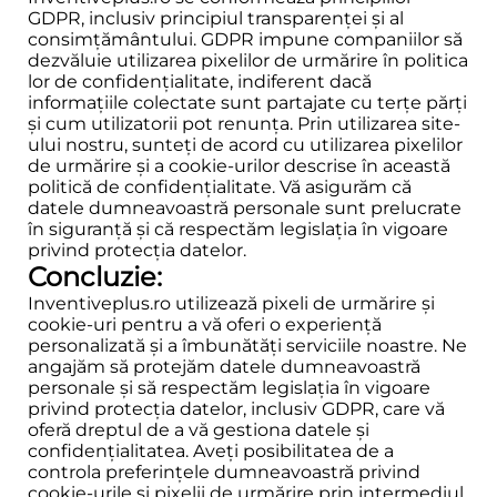
GDPR, inclusiv principiul transparenței și al
consimțământului. GDPR impune companiilor să
dezvăluie utilizarea pixelilor de urmărire în politica
lor de confidențialitate, indiferent dacă
informațiile colectate sunt partajate cu terțe părți
și cum utilizatorii pot renunța. Prin utilizarea site-
ului nostru, sunteți de acord cu utilizarea pixelilor
de urmărire și a cookie-urilor descrise în această
politică de confidențialitate. Vă asigurăm că
datele dumneavoastră personale sunt prelucrate
în siguranță și că respectăm legislația în vigoare
privind protecția datelor.
Concluzie:
Inventiveplus.ro utilizează pixeli de urmărire și
cookie-uri pentru a vă oferi o experiență
personalizată și a îmbunătăți serviciile noastre. Ne
angajăm să protejăm datele dumneavoastră
personale și să respectăm legislația în vigoare
privind protecția datelor, inclusiv GDPR, care vă
oferă dreptul de a vă gestiona datele și
confidențialitatea. Aveți posibilitatea de a
controla preferințele dumneavoastră privind
cookie-urile și pixelii de urmărire prin intermediul