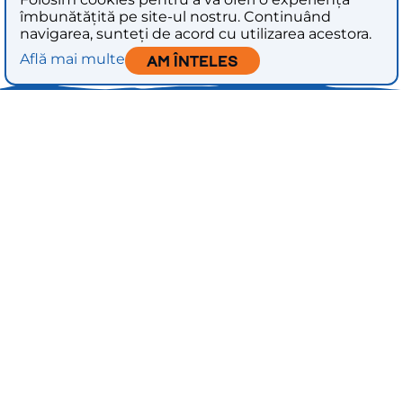
îmbunătățită pe site-ul nostru. Continuând
navigarea, sunteți de acord cu utilizarea acestora.
Află mai multe
Am înteles
INVENTIVE PLUS SRL
RO 37119745
J2017000738237
STR. PRIMĂVERII NR. 138 A, CAMERA 1, SAT
OSTRATU, COM. CORBEANCA, JUD. ILFOV
acasa
despre noi
servicii
proiecte
contact