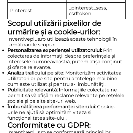
_pinterest_sess,
Pinterest
csrftoken
Scopul utilizării pixelilor de
urmărire și a cookie-urilor:
Inventiveplus.ro utilizează aceste tehnologii în
următoarele scopuri:
Personalizarea experienței utilizatorului:
Prin
colectarea de informații despre preferințele și
interesele dumneavoastră, putem afișa conținut
și oferte relevante.
Analiza traficului pe site:
Monitorizăm activitatea
utilizatorilor pe site pentru a înțelege mai bine
cum este utilizat și pentru a-l îmbunătăți.
Publicitate relevantă:
Informațiile colectate ne
permit să vă afișăm reclame relevante pe rețelele
sociale și pe alte site-uri web.
Îmbunătățirea performanței site-ului:
Cookie-
urile ne ajută să optimizăm viteza și
funcționalitatea site-ului.
Conformitate cu GDPR:
Inventiveplus.ro se conformează principiilor